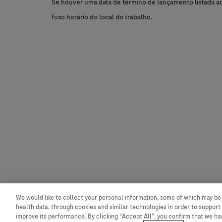
Se houver uma data de término de lançamento listada aci
fuso horário do local do trabalho.
We would like to collect your personal information, some of which may be
health data, through cookies and similar technologies in order to support 
improve its performance. By clicking “Accept All”, you confirm that we h