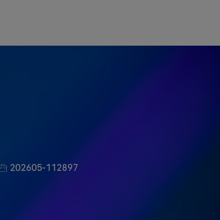
Job Id
202605-112897