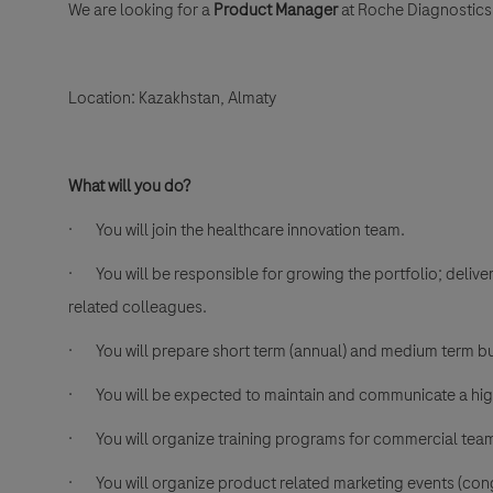
We are looking for a
Product Manager
at Roche Diagnostics 
Location: Kazakhstan, Almaty
What will you do?
·
You will join the healthcare innovation team.
·
You will be responsible for growing the portfolio; deliv
related colleagues.
·
You will prepare short term (annual) and medium term b
·
You will be expected to maintain and communicate a hi
·
You will organize training programs for commercial tea
·
You will organize product related marketing events (cong