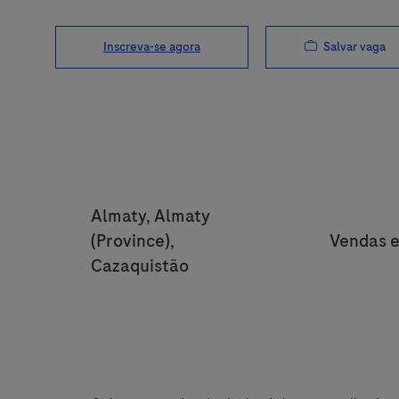
Salvar vaga
Inscreva-se agora
Location
Almaty, Almaty
Categor
(Province),
Vendas e
Cazaquistão