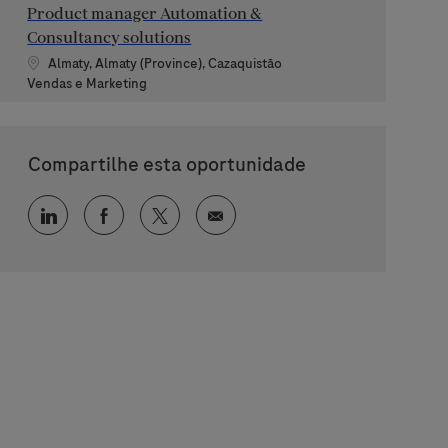
Product manager Automation &
Consultancy solutions
Localização
Almaty, Almaty (Province), Cazaquistão
Categoria
Vendas e Marketing
Compartilhe esta oportunidade
Compartilhar via LinkedIn
Compartilhar via Facebook
Compartilhar via twitter
Compartilhar via e-mail