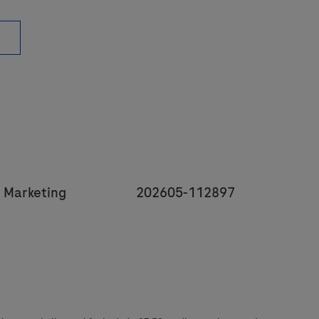
y
JobId
 Marketing
202605-112897