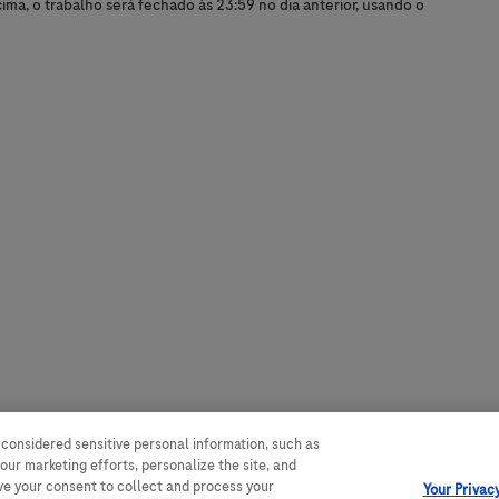
ma, o trabalho será fechado às 23:59 no dia anterior, usando o
 considered sensitive personal information, such as
our marketing efforts, personalize the site, and
ave your consent to collect and process your
Your Privac