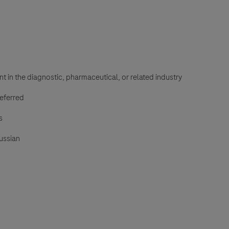
 in the diagnostic, pharmaceutical, or related industry
eferred
s
Russian