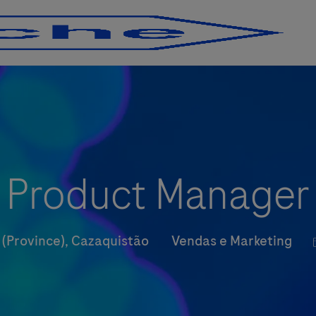
Skip to main content
Skip to main content
Product Manager
Categoria
 (Province), Cazaquistão
Vendas e Marketing