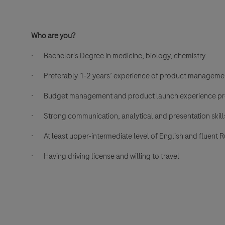
Who are you?
·
Bachelor's Degree in medicine, biology, chemistry
·
Preferably 1-2 years’ experience of product management
·
Budget management and product launch experience pr
·
Strong communication, analytical and presentation skill
·
At least upper-intermediate level of English and fluent 
·
Having driving license and willing to travel