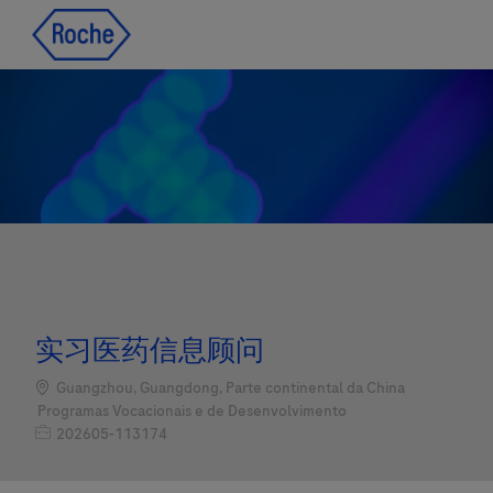
Skip to main content
Skip to main content
-
-
实习医药信息顾问
Localização
Guangzhou, Guangdong, Parte continental da China
Categoria
Programas Vocacionais e de Desenvolvimento
Job Id
202605-113174