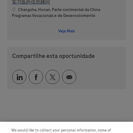
实习医药信息顾问
Localização
Changsha, Hunan, Parte continental da China
Categoria
Programas Vocacionais e de Desenvolvimento
Veja Mais
Compartilhe esta oportunidade
Compartilhar via LinkedIn
Compartilhar via Facebook
Compartilhar via twitter
Compartilhar via e-mai
We would like to collect your personal information, some of