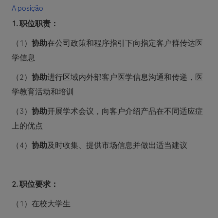
A posição
1.
职位职责：
（
1
）
协助
在公司政策和程序指引下向指定客户群传达医
学信息
（
2
）
协助
进行区域内外部客户医学信息沟通和传递，医
学教育活动和培训
（
3
）
协助
开展学术会议，向客户介绍产品在不同适应症
上的优点
（
4
）
协助
及时收集、提供市场信息并做出适当建议
2.
职位要求：
（
1
）在校大学生