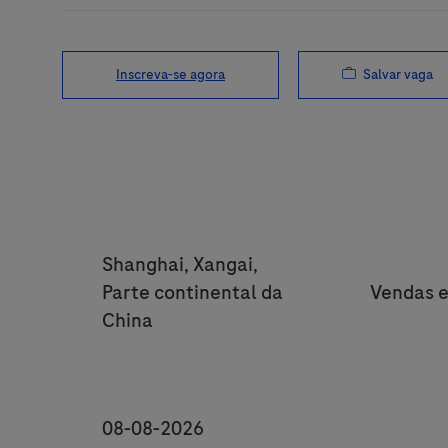
Salvar vaga
Inscreva-se agora
Location
Shanghai, Xangai,
Categor
Parte continental da
Vendas e
China
Posting End Date *
08-08-2026