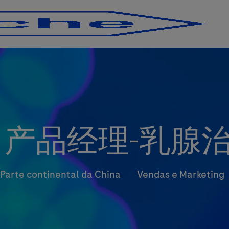
Skip to main content
Skip to main content
）产品经理-乳腺
Categoria
 Parte continental da China
Vendas e Marketing