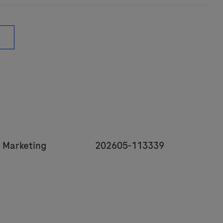
y
JobId
 Marketing
202605-113339