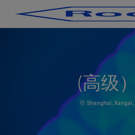
-
-
(高级
Localização
Shanghai, Xangai,