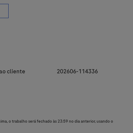
y
JobId
ao cliente
202606-114336
ma, o trabalho será fechado às 23:59 no dia anterior, usando o