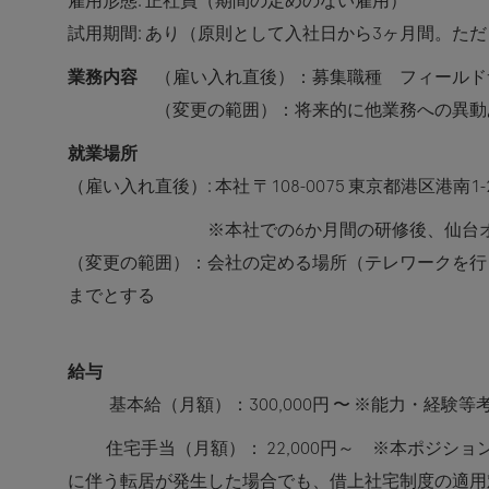
雇用形態: 正社員（期間の定めのない雇用）
試用期間: あり（原則として入社日から3ヶ月間。た
業務内容
（雇い入れ直後）：募集職種 フィールド
（変更の範囲）：将来的に他業務への異動
就業場所
（雇い入れ直後）: 本社 〒108-0075 東京都港区港南1
※本社での6か月間の研修後、仙台オフ
（変更の範囲）：会社の定める場所（テレワークを行
までとする
給与
基本給（月額）：300,000円 〜 ※能力・経験
住宅手当（月額）：
22,000円～ ※本ポジ
に伴う転居が発生した場合でも、借上社宅制度の適用