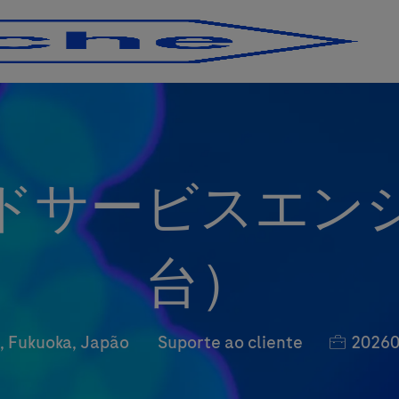
Skip to main content
Skip to main content
ドサービスエン
台）
ção
Categoria
Job Id
, Fukuoka, Japão
Suporte ao cliente
20260