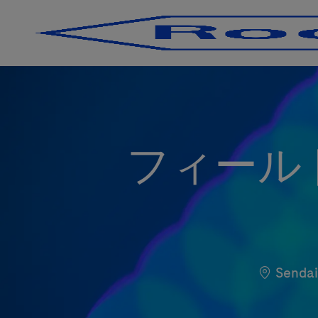
-
-
フィール
Localiza
Sendai