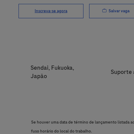
Salvar vaga
Inscreva-se agora
Location
Sendai, Fukuoka,
Categor
Suporte 
Japão
Se houver uma data de término de lançamento listada aci
fuso horário do local do trabalho.