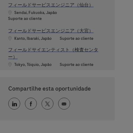
フィールドサービスエンジニア（仙台）
Localização
Sendai, Fukuoka, Japão
Categoria
Suporte ao cliente
フィールドサービスエンジニア（大宮）
Localização
Categoria
Kanto, Ibaraki, Japão
Suporte ao cliente
フィールドサイエンティスト（検査センタ
ー）
Localização
Categoria
Tokyo, Tóquio, Japão
Suporte ao cliente
Compartilhe esta oportunidade
Compartilhar via LinkedIn
Compartilhar via Facebook
Compartilhar via twitter
Compartilhar via e-mail