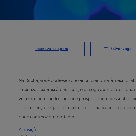
Salvar vaga
Inscreva-se agora
Na Roche, você pode-se apresentar como você mesmo, abra
incentiva a expressão pessoal, o diálogo aberto e as cone
você é, e permitindo que você prospere tanto pessoal como
curar doenças e garantir que todos tenham acesso aos cuid
onde cada voz é importante.
A posição