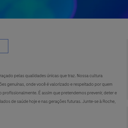
çado pelas qualidades únicas que traz. Nossa cultura
xões genuínas, onde você é valorizado e respeitado por quem
 profissionalmente. É assim que pretendemos prevenir, deter e
ados de saúde hoje e nas gerações futuras. Junte-se à Roche,