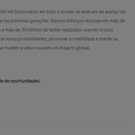
e 100 mil funcionários em todo o mundo se dedicam ao avanço da
 e nas próximas gerações. Nossos esforços resultam em mais de
e mais de 30 bilhões de testes realizados usando nossos
r novas possibilidades, promover a criatividade e manter as
que mudem a vida e causem um impacto global.
de de oportunidades.