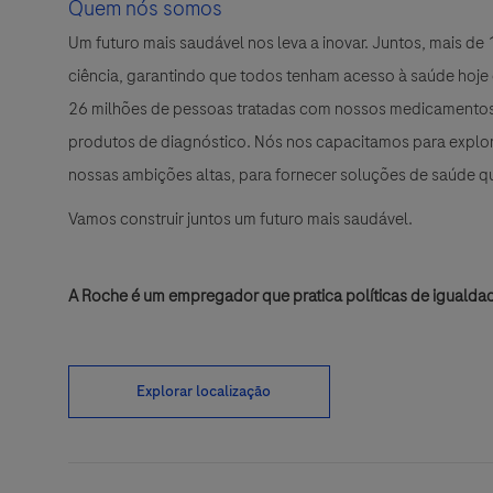
Quem nós somos
Um futuro mais saudável nos leva a inovar. Juntos, mais d
ciência, garantindo que todos tenham acesso à saúde hoje
26 milhões de pessoas tratadas com nossos medicamentos 
produtos de diagnóstico. Nós nos capacitamos para explora
nossas ambições altas, para fornecer soluções de saúde 
Vamos construir juntos um futuro mais saudável.
A Roche é um empregador que pratica políticas de igualda
Explorar localização