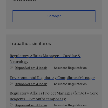
Começar
Trabalhos similares
Regulatory Affairs Manager – Cardiac &
Neurology
Categoria
Disponível em 4 locais
Assuntos Regulatórios
Environmental Regulatory Compliance Manager
Categoria
Disponível em 4 locais
Assuntos Regulatórios
Regulatory Affairs Project Manager (f/m/d) – Core
Reagents - 18 months temporary
Categoria
Disponível em 3 locais
Assuntos Regulatórios