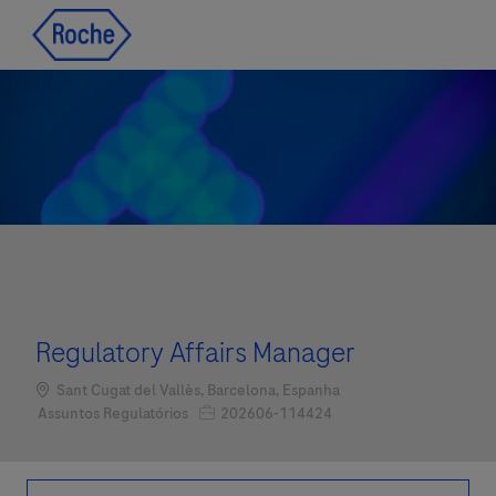
Skip to main content
Skip to main content
-
-
Regulatory Affairs Manager
Localização
Sant Cugat del Vallès, Barcelona, Espanha
Job Id
Categoria
202606-114424
Assuntos Regulatórios