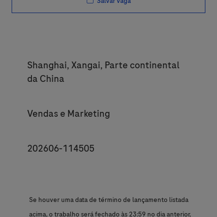
Salvar vaga
Location
Shanghai, Xangai, Parte continental
da China
Category
Vendas e Marketing
JobId
202606-114505
Se houver uma data de término de lançamento listada
acima, o trabalho será fechado às 23:59 no dia anterior,