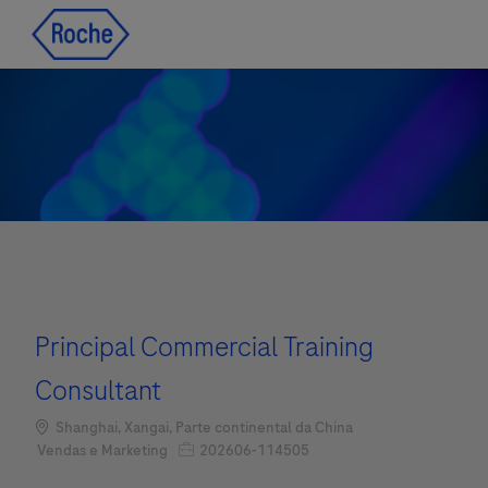
Skip to main content
Skip to main content
-
-
Principal Commercial Training
Consultant
Localização
Shanghai, Xangai, Parte continental da China
Job Id
Categoria
202606-114505
Vendas e Marketing