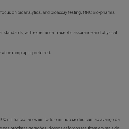
 focus on bioanalytical and bioassay testing. MNC Bio-pharma
l standards, with experience in aseptic assurance and physical
ration ramp up is preferred.
e 100 mil funcionários em todo o mundo se dedicam ao avanço da
 e nas próximas gerações. Nossos esforços resultam em mais de