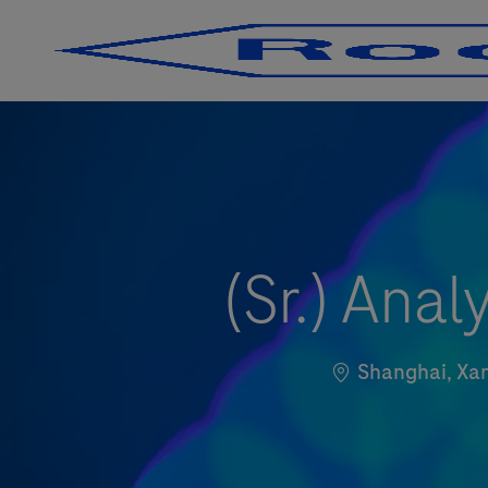
-
-
(Sr.) Anal
Localização
Shanghai, Xan