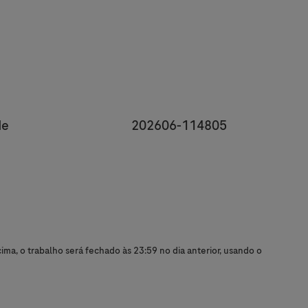
y
JobId
de
202606-114805
ma, o trabalho será fechado às 23:59 no dia anterior, usando o