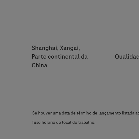
Location
Shanghai, Xangai,
Categor
Parte continental da
Qualida
China
Se houver uma data de término de lançamento listada aci
fuso horário do local do trabalho.