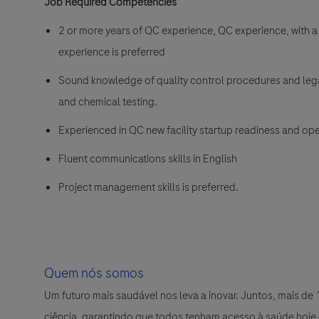
Job Required Competencies
2 or more years of QC experience, QC experience, with a
experience is preferred
Sound knowledge of quality control procedures and lega
and chemical testing.
Experienced in QC new facility startup readiness and ope
Fluent communications skills in English
Project management skills is preferred.
Quem nós somos
Um futuro mais saudável nos leva a inovar. Juntos, mais d
ciência, garantindo que todos tenham acesso à saúde hoje