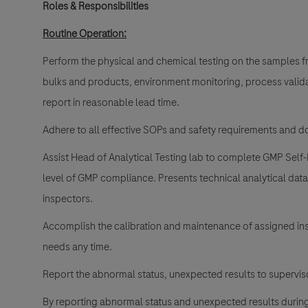
Roles & Responsibilities
Routine Operation
:
Perform the physical and chemical testing on the samples 
bulks and products, environment monitoring, process validati
report in reasonable lead time.
Adhere to all effective SOPs and safety requirements and 
Assist Head of Analytical Testing lab to complete GMP Self-
level of GMP compliance. Presents technical analytical data 
inspectors.
Accomplish the calibration and maintenance of assigned inst
needs any time.
Report the abnormal status, unexpected results to supervisors
By reporting abnormal status and unexpected results during 