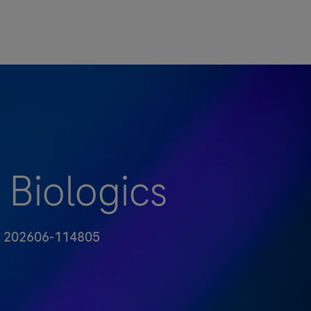
, Biologics
b Id
202606-114805