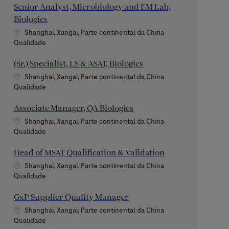
Senior Analyst, Microbiology and EM Lab,
Biologics
Localização
Shanghai, Xangai, Parte continental da China
Categoria
Qualidade
(Sr.) Specialist, LS & ASAT, Biologics
Localização
Shanghai, Xangai, Parte continental da China
Categoria
Qualidade
Associate Manager, QA Biologics
Localização
Shanghai, Xangai, Parte continental da China
Categoria
Qualidade
Head of MSAT Qualification & Validation
Localização
Shanghai, Xangai, Parte continental da China
Categoria
Qualidade
GxP Supplier Quality Manager
Localização
Shanghai, Xangai, Parte continental da China
Categoria
Qualidade