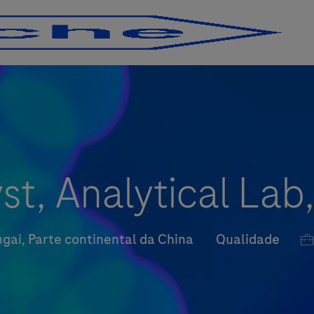
Skip to main content
Skip to main content
yst, Analytical Lab
Categoria
Jo
gai, Parte continental da China
Qualidade