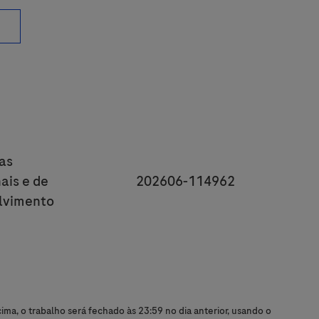
y
as
JobId
ais e de
202606-114962
lvimento
ma, o trabalho será fechado às 23:59 no dia anterior, usando o