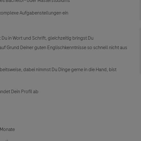
ines Bachelor- oder Masterstudiums
n komplexe Aufgabenstellungen ein
u in Wort und Schrift, gleichzeitig bringst Du
uf Grund Deiner guten Englischkenntnisse so schnell nicht aus
rbeitsweise, dabei nimmst Du Dinge gerne in die Hand, bist
ndet Dein Profil ab
3 Monate