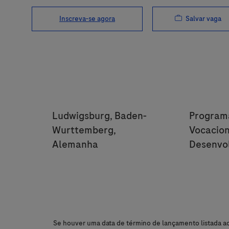
Salvar vaga
Inscreva-se agora
Location
Categor
Ludwigsburg, Baden-
Program
Wurttemberg,
Vocacion
Alemanha
Desenvo
Se houver uma data de término de lançamento listada aci