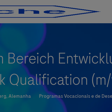
Skip to main content
Skip to main content
m Bereich Entwickl
k Qualification (m/
Categoria
erg, Alemanha
Programas Vocacionais e de Des