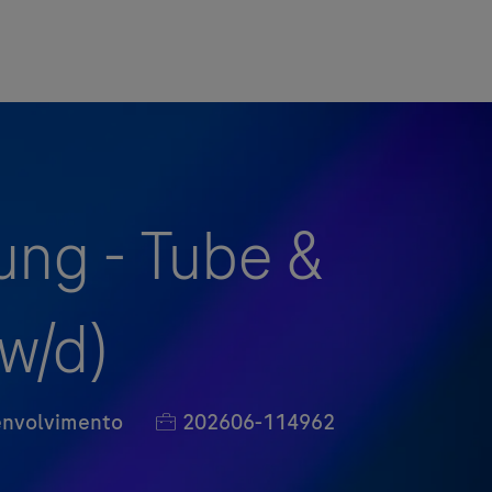
ung - Tube &
w/d)
Job Id
envolvimento
202606-114962