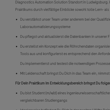
Diagnostics Automation Solution Standort in Ludwigsburg.
Praktikums durch vielfältige Einblicke sowohl tolle Lern- a
Du verstärkst unser Team unter anderem bei der Qualifi
Laborautomatisierungssysteme
Du pflegst und aktualisierst die Datenbanken in unserer
Du erstellst ein Konzept wie die Röhrchendaten organisi
Tools aus und konfigurierst es entsprechend den Anfor
Du implementierst und testest die notwendigen Prozesse
Mit Leidenschaft bringst Du Dich in das Team ein, nimmst 
Für Dein Praktikum im Entwicklungsbereich bringst Du folg
Du bist Student (m/w/d)
eines
ingenieurwissenschaftlich
vergleichbaren Studiengangs