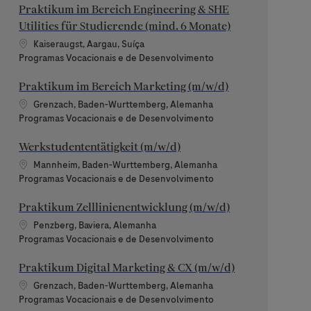
Praktikum im Bereich Engineering & SHE
Utilities für Studierende (mind. 6 Monate)
Localização
Kaiseraugst, Aargau, Suíça
Categoria
Programas Vocacionais e de Desenvolvimento
Praktikum im Bereich Marketing (m/w/d)
Localização
Grenzach, Baden-Wurttemberg, Alemanha
Categoria
Programas Vocacionais e de Desenvolvimento
Werkstudententätigkeit (m/w/d)
Localização
Mannheim, Baden-Wurttemberg, Alemanha
Categoria
Programas Vocacionais e de Desenvolvimento
Praktikum Zelllinienentwicklung (m/w/d)
Localização
Penzberg, Baviera, Alemanha
Categoria
Programas Vocacionais e de Desenvolvimento
Praktikum Digital Marketing & CX (m/w/d)
Localização
Grenzach, Baden-Wurttemberg, Alemanha
Categoria
Programas Vocacionais e de Desenvolvimento