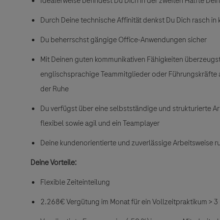
Idealerweise befindest Du Dich in der zweiten Hälfte De
Durch Deine technische Affinität denkst Du Dich rasch i
Du beherrschst gängige Office-Anwendungen sicher
Mit Deinen guten kommunikativen Fähigkeiten überzeugst D
englischsprachige Teammitglieder oder Führungskräfte a
der Ruhe
Du verfügst über eine selbstständige und strukturierte A
flexibel sowie agil und ein Teamplayer
Deine kundenorientierte und zuverlässige Arbeitsweise ru
Deine Vorteile:
Flexible Zeiteinteilung
2.268€
Vergütung im Monat für ein Vollzeitpraktikum > 