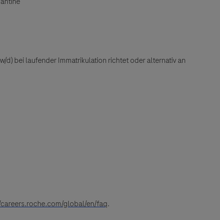
kantine
d) bei laufender Immatrikulation richtet oder alternativ an
//careers.roche.com/global/en/faq
.