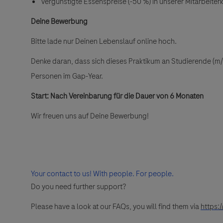
Vergünstigte Essenspreise (-50 %) in unserer Mitarbeiter
Deine Bewerbung
Bitte lade nur Deinen Lebenslauf online hoch.
Denke daran, dass sich dieses Praktikum an Studierende (m/w/
Personen im Gap-Year.
Start:
N
ach Vereinbarung für die Dauer von 6 Monaten
Wir freuen uns auf Deine Bewerbung!
Your contact to us! With people. For people.
Do you need further support?
Please have a look at our FAQs, you will find them via
https: