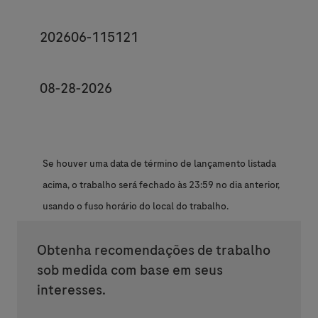
JobId
202606-115121
Posting End Date *
08-28-2026
Se houver uma data de término de lançamento listada
acima, o trabalho será fechado às 23:59 no dia anterior,
usando o fuso horário do local do trabalho.
Obtenha recomendações de trabalho
sob medida com base em seus
interesses.