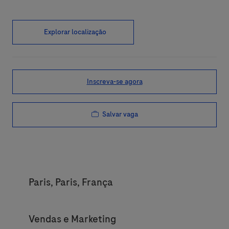
Explorar localização
Inscreva-se agora
Salvar vaga
Location
Paris, Paris, França
Category
Vendas e Marketing