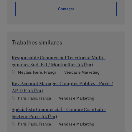
Começar
Trabalhos similares
Responsable Commercial Territorial Multi-
gammes Sud-Est / Montpellier (d/f/m)
Localização
Categoria
Meylan, Isere, França
Vendas e Marketing
Key Account Manager Comptes Publics - Paris /
AP-HP (d/f/m)
Localização
Categoria
Paris, Paris, França
Vendas e Marketing
Spécialiste Commercial - Gamme Core Lab -
Secteur Paris (d/f/m)
Localização
Categoria
Paris, Paris, França
Vendas e Marketing