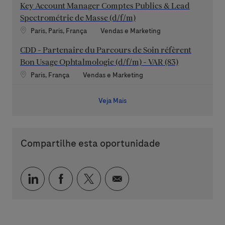
Key Account Manager Comptes Publics & Lead
Spectrométrie de Masse (d/f/m)
Localização
Categoria
Paris, Paris, França
Vendas e Marketing
CDD - Partenaire du Parcours de Soin réfèrent
Bon Usage Ophtalmologie (d/f/m) - VAR (83)
Localização
Categoria
Paris, França
Vendas e Marketing
Veja Mais
Compartilhe esta oportunidade
Compartilhar via LinkedIn
Compartilhar via Facebook
Compartilhar via twitter
Compartilhar via e-mai