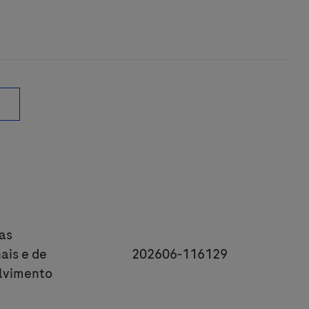
y
as
JobId
ais e de
202606-116129
lvimento