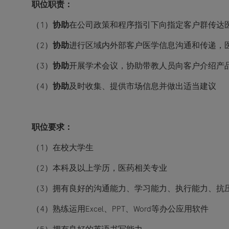
职位职责：
（
1
）
协助
在公司政策和程序指引下向指定客户群传达
（
2
）
协助
进行区域内外部客户医学信息沟通和传递，
（
3
）
协助
开展学术会议，协助带教人员向客户介绍产
（
4
）
协助
及时收集、提供市场信息并做出适当建议
职位要求：
（
1
）在校大学生
（
2
）本科及以上学历，医药相关专业
（
3
）拥有良好的沟通能力、学习能力、执行能力、抗
（
4
）熟练运用
Excel
、
PPT
、
Word
等办公应用软件