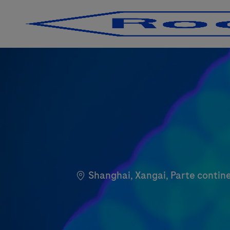
-
-
Localização
Shanghai, Xangai, Parte contin