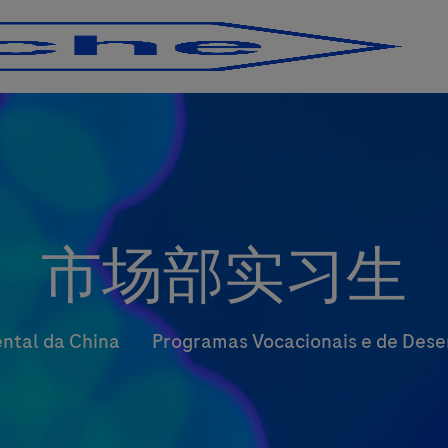
Skip to main content
Skip to main content
市场部实习生
Categoria
ental da China
Programas Vocacionais e de Des