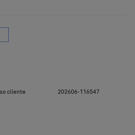
y
JobId
ao cliente
202606-116547