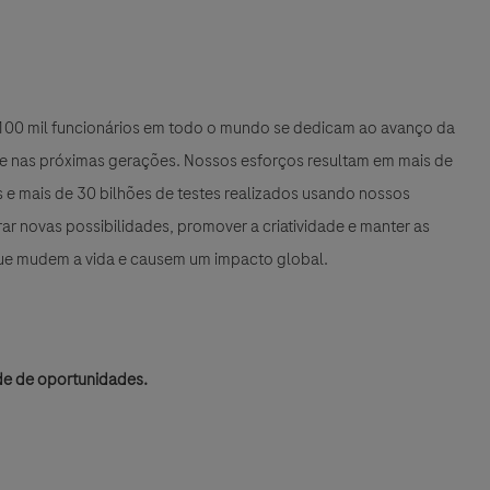
e 100 mil funcionários em todo o mundo se dedicam ao avanço da
 e nas próximas gerações. Nossos esforços resultam em mais de
e mais de 30 bilhões de testes realizados usando nossos
r novas possibilidades, promover a criatividade e manter as
que mudem a vida e causem um impacto global.
de de oportunidades.