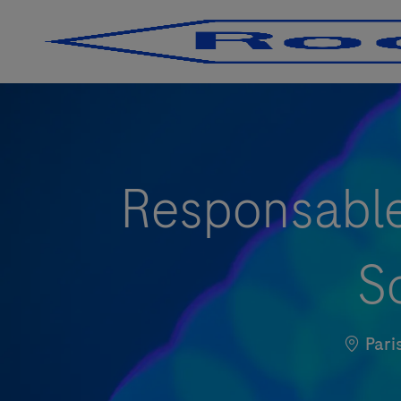
-
-
Responsable 
S
Locali
Paris