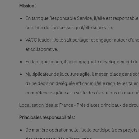
Mission :
En tant que Responsable Service, il/elle est responsable d
continue des processus qu’il/elle supervise.
VACC leader, il/elle sait partager et engager autour d’une 
et collaborative.
En tant que coach, il accompagne le développement de
Multiplicateur de la culture agile, il met en place dans 
d’une décision déléguée efficace; il/elle recrute les talen
compétences grâce à sa veille des évolutions du marché,
Localisation idéale:
France - Prés d'axes principaux de circu
Principales responsabilités:
De manière opérationnelle, il/elle participe à des projets a