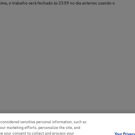
ma, o trabalho será fechado às 23:59 no dia anterior, usando o
 considered sensitive personal information, such as
our marketing efforts, personalize the site, and
ave your consent to collect and process your
Your Privac