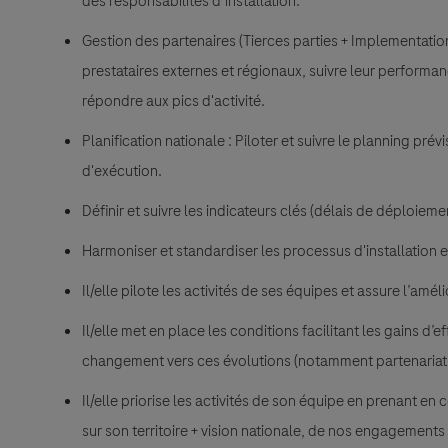
des responsabilités d’installation.
Gestion des partenaires (Tierces parties + Implementation
prestataires externes et régionaux, suivre leur perform
répondre aux pics d'activité.
Planification nationale : Piloter et suivre le planning prév
d'exécution.
Définir et suivre les indicateurs clés (délais de déploiement
Harmoniser et standardiser les processus d'installation en
Il/elle pilote les activités de ses équipes et assure l’am
Il/elle met en place les conditions facilitant les gains d’
changement vers ces évolutions (notamment partenariats
Il/elle priorise les activités de son équipe en prenant 
sur son territoire + vision nationale, de nos engagements a