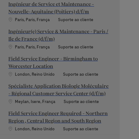
Ingénieur de Service et Maintenance -
Nouvelle-Aquitaine (Poitiers) d/f/m
Localização
Categoria
Paris, Paris, França
Suporte ao cliente
Ingénieur(e) Service & Maintenance - Paris /
Ile de France (d/f/m)
Localização
Categoria
Paris, Paris, França
Suporte ao cliente
Field Service Engineer - Birmingham to
Worcester Location
Localização
Categoria
London, Reino Unido
Suporte ao cliente
Spécialiste Application Biologie Moléculaire
- Régional Customer Service Center (d/f/m)
Localização
Categoria
Meylan, Isere, França
Suporte ao cliente
Field Service Engineer Required - Northern
Region , Central Region and South Region
Localização
Categoria
London, Reino Unido
Suporte ao cliente