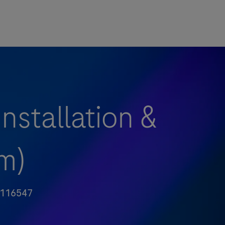
nstallation &
m)
116547