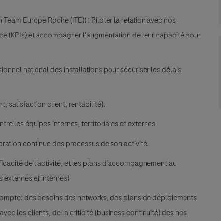
 Team Europe Roche (ITE)) : Piloter la relation avec nos
ance (KPIs) et accompagner l'augmentation de leur capacité pour
isionnel national des installations pour sécuriser les délais
, satisfaction client, rentabilité).
tre les équipes internes, territoriales et externes
élioration continue des processus de son activité.
efficacité de l’activité, et les plans d’accompagnement au
 externes et internes)
en compte: des besoins des networks, des plans de déploiements
vec les clients, de la criticité (business continuité) des nos