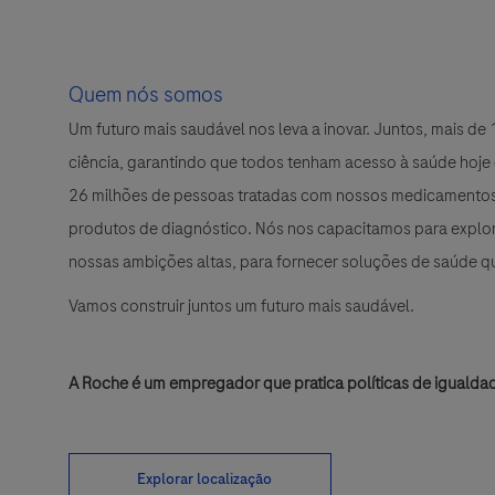
Quem nós somos
Um futuro mais saudável nos leva a inovar. Juntos, mais d
ciência, garantindo que todos tenham acesso à saúde hoje
26 milhões de pessoas tratadas com nossos medicamentos 
produtos de diagnóstico. Nós nos capacitamos para explora
nossas ambições altas, para fornecer soluções de saúde 
Vamos construir juntos um futuro mais saudável.
A Roche é um empregador que pratica políticas de igualda
Explorar localização