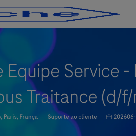
Skip to main content
Skip to main content
Equipe Service - I
ous Traitance (d/f/
zação
Categoria
Job Id
, Paris, França
Suporte ao cliente
202606-