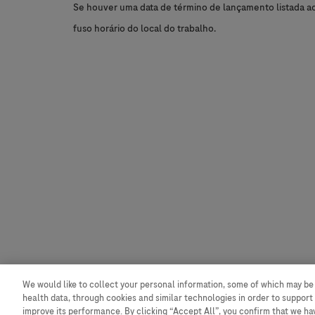
Se houver uma data de término de lançamento listada aci
fuso horário do local do trabalho.
We would like to collect your personal information, some of which may be
health data, through cookies and similar technologies in order to support 
improve its performance. By clicking “Accept All”, you confirm that we h