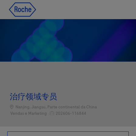
Skip to main content
Skip to main content
-
-
治疗领域专员
Localização
Nanjing, Jiangsu, Parte continental da China
Job Id
Categoria
202606-116844
Vendas e Marketing