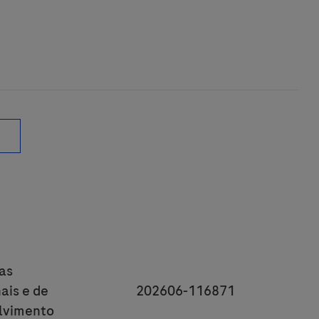
y
as
JobId
ais e de
202606-116871
lvimento