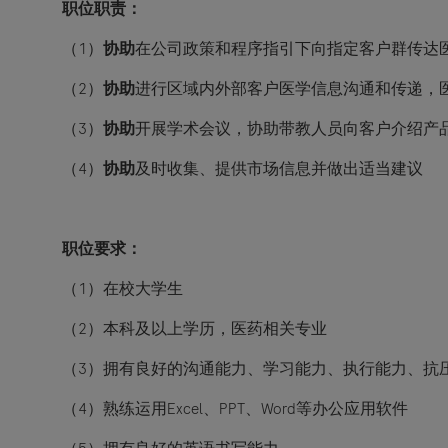
职位职责：
（1
）
协助
在公司政策和程序指引下向指定客户群传达
（2
）
协助
进行区域内外部客户医学信息沟通和传递，
（3
）
协助
开展学术会议，协助带教人员向客户介绍产
（4
）
协助
及时收集、提供市场信息并做出适当建议
职位要求：
（1
）在校大学生
（2
）本科及以上学历，医药相关专业
（3
）拥有良好的沟通能力、学习能力、执行能力、抗
（4
）熟练运用Excel、PPT、Word等办公应用软件