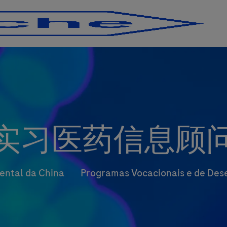
Skip to main content
Skip to main content
实习医药信息顾
Categoria
nental da China
Programas Vocacionais e de De