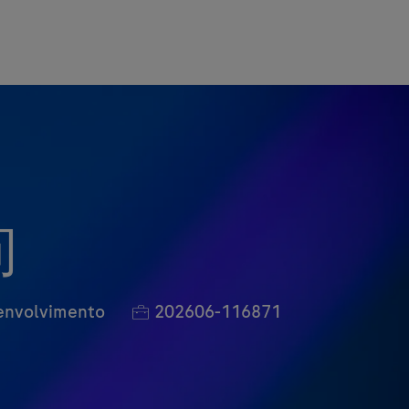
问
Job Id
senvolvimento
202606-116871