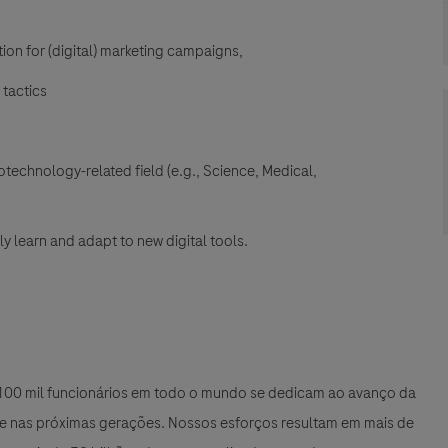
n for (digital) marketing campaigns,
tactics​
iotechnology-related field (e.g., Science, Medical,
ly learn and adapt to new digital tools.
e 100 mil funcionários em todo o mundo se dedicam ao avanço da
 e nas próximas gerações. Nossos esforços resultam em mais de