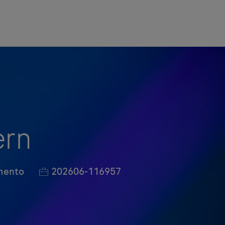
ern
Job Id
imento
202606-116957