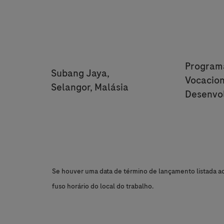
Categor
Program
Location
Subang Jaya,
Vocacion
Selangor, Malásia
Desenvo
Se houver uma data de término de lançamento listada aci
fuso horário do local do trabalho.