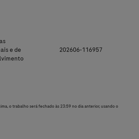
y
as
JobId
ais e de
202606-116957
lvimento
ma, o trabalho será fechado às 23:59 no dia anterior, usando o