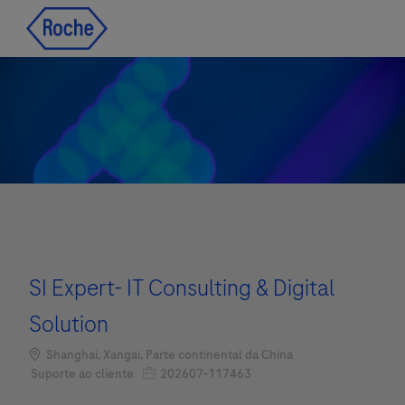
Skip to main content
Skip to main content
-
-
SI Expert- IT Consulting & Digital
Solution
Localização
Shanghai, Xangai, Parte continental da China
Job Id
Categoria
202607-117463
Suporte ao cliente