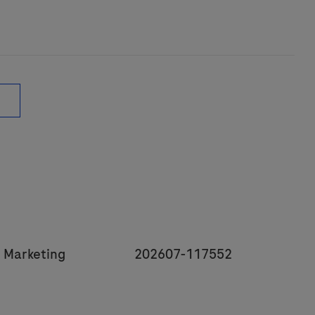
y
JobId
 Marketing
202607-117552