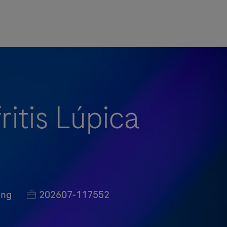
ritis Lúpica
Job Id
ing
202607-117552