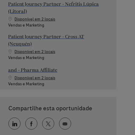
Patient Journey Partner - Nefritis Lúpica
(Litoral)
Disponível em 2 locais
Categoria
Vendas e Marketing
Patient Journey Partner - Cross AT
(Neuquén)
Disponível em 2 locais
Categoria
Vendas e Marketing
and - Pharma Affiliate
Disponível em 2 locais
Categoria
Vendas e Marketing
Compartilhe esta oportunidade
Compartilhar via LinkedIn
Compartilhar via Facebook
Compartilhar via twitter
Compartilhar via e-mail