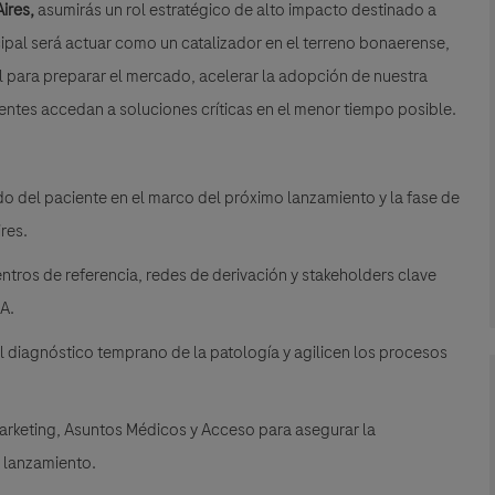
ires,
asumirás un rol estratégico de alto impacto destinado a
ncipal será actuar como un catalizador en el terreno bonaerense,
 para preparar el mercado, acelerar la adopción de nuestra
entes accedan a soluciones críticas en el menor tiempo posible.
ido del paciente en el marco del próximo lanzamiento y la fase de
res.
entros de referencia, redes de derivación y stakeholders clave
A.
el diagnóstico temprano de la patología y agilicen los procesos
arketing, Asuntos Médicos y Acceso para asegurar la
l lanzamiento.