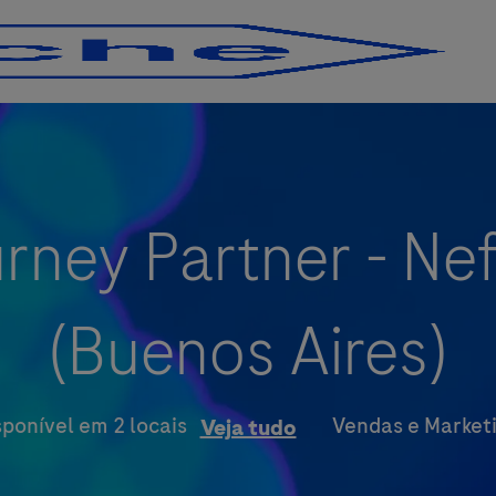
Skip to main content
Skip to main content
rney Partner - Nef
(Buenos Aires)
Categoria
Vendas e Market
sponível em 2 locais
Veja tudo