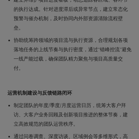
建立并维护项目进度看板，动态追踪各区域、各环节
的执行达成。针对进度滞后或异常节点，建立常态化
预警与催办机制，及时协同内外部资源清除流程壁
垒。
协助统筹跨领域的项目流与执行资源，合理规划各项
落地任务的上线节奏与执行密度，通过“错峰控流”避免
一线产能过载，确保团队精力聚焦与项目高质量交
付。
运营机制建设与反馈链路闭环
制定团队的年度/季度/月度运营日历，统筹大客户拜
访、大客户业务回顾及创新项目推进的整体节奏，建
立高效规范的团队运营秩序。
通过问卷调查、深度访谈、区域例会等多维形式，高