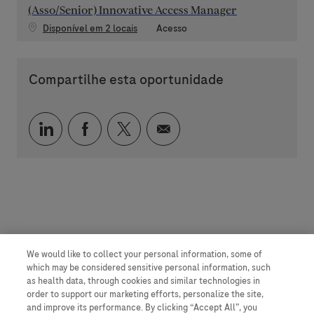
(Asso/Senior) Innovative Access Manager
Categoria
Disponível em 2 locais
Acesso
Compartilhe esta oportunidade
Compartilhar via LinkedIn
Compartilhar via Facebook
Compartilhar via twitter
Compartilhar via e-mai
We would like to collect your personal information, some of
which may be considered sensitive personal information, such
as health data, through cookies and similar technologies in
order to support our marketing efforts, personalize the site,
and improve its performance. By clicking “Accept All”, you