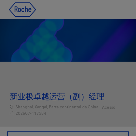
Skip to main content
Skip to main content
-
-
新业极卓越运营（副）经理
Localização
Categoria
Shanghai, Xangai, Parte continental da China
Acesso
Job Id
202607-117584