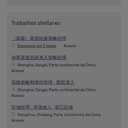
Trabalhos similares
（高级）渠道拓展策略经理
Categoria
Disponível em 2 locais
Acesso
创新渠道高级准入策略经理
Localização
Shanghai, Xangai, Parte continental da China
Categoria
Acesso
高级策略和项目经理 - 医院准入
Localização
Shanghai, Xangai, Parte continental da China
Categoria
Acesso
区域经理 - 市场准入- 浙江区域
Localização
Hangzhou, Zhejiang, Parte continental da China
Categoria
Acesso