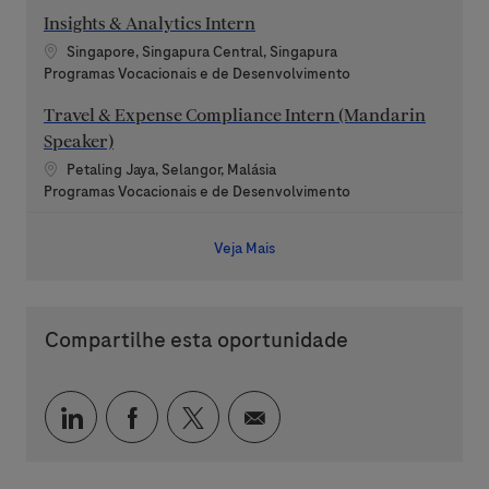
Insights & Analytics Intern
Localização
Singapore, Singapura Central, Singapura
Categoria
Programas Vocacionais e de Desenvolvimento
Travel & Expense Compliance Intern (Mandarin
Speaker)
Localização
Petaling Jaya, Selangor, Malásia
Categoria
Programas Vocacionais e de Desenvolvimento
Veja Mais
Compartilhe esta oportunidade
Compartilhar via LinkedIn
Compartilhar via Facebook
Compartilhar via twitter
Compartilhar via e-mai