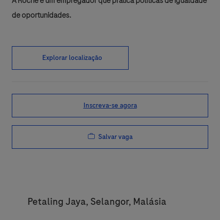
A Roche é um empregador que pratica políticas de igualdade
de oportunidades.
Explorar localização
Inscreva-se agora
Salvar vaga
Location
Petaling Jaya, Selangor, Malásia