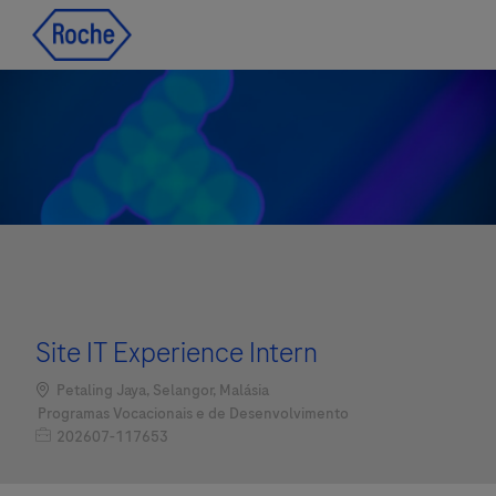
Skip to main content
Skip to main content
-
-
Site IT Experience Intern
Localização
Petaling Jaya, Selangor, Malásia
Categoria
Programas Vocacionais e de Desenvolvimento
Job Id
202607-117653