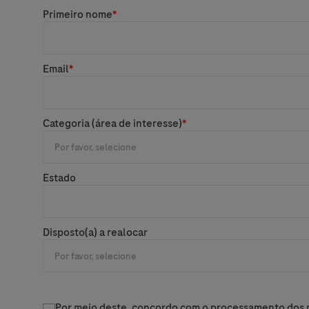
Primeiro nome
*
Email
*
Categoria (área de interesse)
*
Estado
Disposto(a) a realocar
Por meio deste, concordo com o processamento dos me