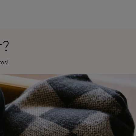
r?
tos!