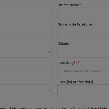
Último Nome
*
Número de telefone
Cidade
Localização
*
Local(is) preferido(s)
You can enter multiple values
us dados pessoais, conforme listados no Aviso de Privacidade, 