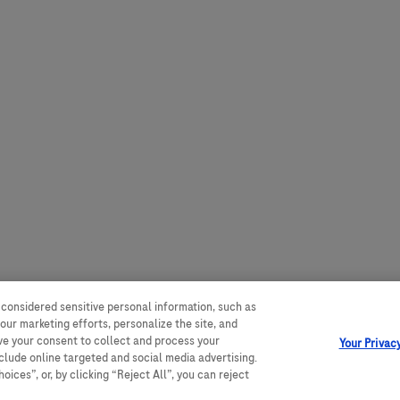
 considered sensitive personal information, such as
our marketing efforts, personalize the site, and
ave your consent to collect and process your
Your Privac
nclude online targeted and social media advertising.
ices”, or, by clicking “Reject All”, you can reject