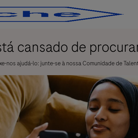
Skip to main content
Skip to main content
stá cansado de procura
xe-nos ajudá-lo: junte-se à nossa Comunidade de Talen