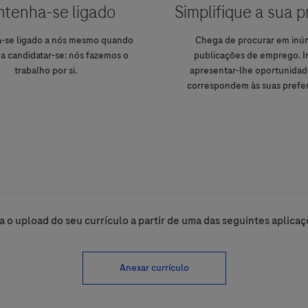
tenha-se ligado
Simplifique a sua 
-se ligado a nós mesmo quando
Chega de procurar em inú
 a candidatar-se: nós fazemos o
publicações de emprego. 
trabalho por si.
apresentar-lhe oportunidad
correspondem às suas prefer
Upload options
a o upload do seu currículo a partir de uma das seguintes aplicaç
Anexar currículo