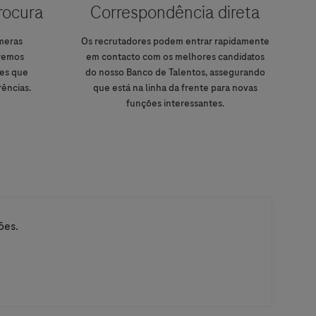
procura
Correspondência direta
meras
Os recrutadores podem entrar rapidamente
Iremos
em contacto com os melhores candidatos
es que
do nosso Banco de Talentos, assegurando
ências.
que está na linha da frente para novas
funções interessantes.
ões.