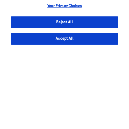
Your Privacy Choices
Reject All
Accept All
我们是罗氏
我们对所从事的职业，所专注的事业，以及所拥
有的理念倍感自豪。我们的团队来自不同背景和
文化，乃至不同国家——我们因为一个共同的名
字走到一起。我们是罗氏。
了解更多