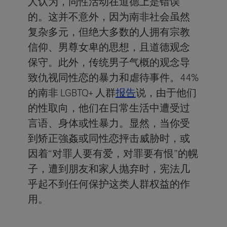
人认为，同性活动在道德上是错误
的。这并不意外，因为南非社会虽然
复杂多元，但绝大多数的人拥有宗教
信仰、男尊女卑的思想，且道德观念
保守。此外，传统男子气概的观念导
致仇视同性恋的暴力和虐待事件。44%
的南非 LGBTQ+ 人群
报告
说，由于他们
的性取向，他们在日常生活中遭受过
言语、身体或性暴力。显然，当你受
到矫正強姦或同性恋抨击威胁时，或
因着“对罪人要有爱，对罪要有恨”的幌
子，遭到朋友和家人抛弃时，宪法几
乎起不到任何保护这类人群权益的作
用。