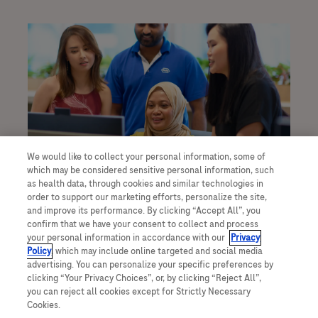
We would like to collect your personal information, some of
which may be considered sensitive personal information, such
as health data, through cookies and similar technologies in
多元文化
order to support our marketing efforts, personalize the site,
我们主张包容、尊重文化差异。我们鼓励多元文
and improve its performance. By clicking “Accept All”, you
confirm that we have your consent to collect and process
化带来的不同想法和方式。
your personal information in accordance with our
Privacy
Policy
, which may include online targeted and social media
了解更多
advertising. You can personalize your specific preferences by
clicking “Your Privacy Choices”, or, by clicking “Reject All”,
you can reject all cookies except for Strictly Necessary
Cookies.