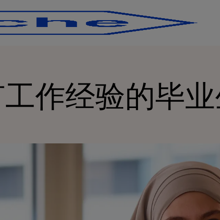
Skip to main content
Skip to main content
有工作经验的毕业