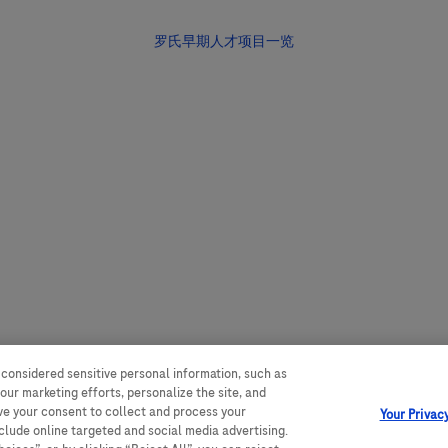
罗氏早期人才项目一览
 considered sensitive personal information, such as
our marketing efforts, personalize the site, and
ave your consent to collect and process your
Your Privac
nclude online targeted and social media advertising.