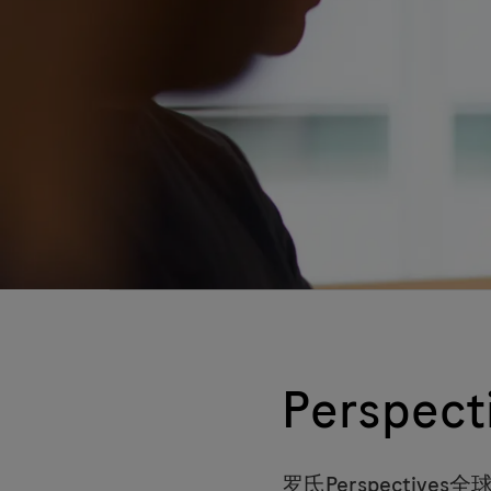
Perspe
罗氏Perspecti