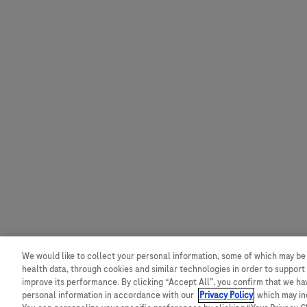
We would like to collect your personal information, some of which may be
health data, through cookies and similar technologies in order to support 
improve its performance. By clicking “Accept All”, you confirm that we h
personal information in accordance with our
Privacy Policy
, which may i