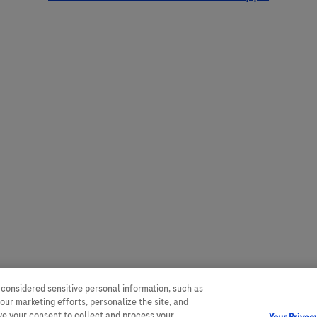
 considered sensitive personal information, such as
our marketing efforts, personalize the site, and
ave your consent to collect and process your