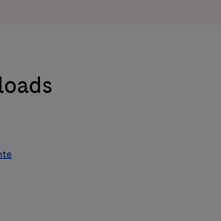
loads
hte