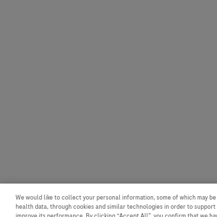
We would like to collect your personal information, some of which may be
health data, through cookies and similar technologies in order to support 
improve its performance. By clicking “Accept All”, you confirm that we h