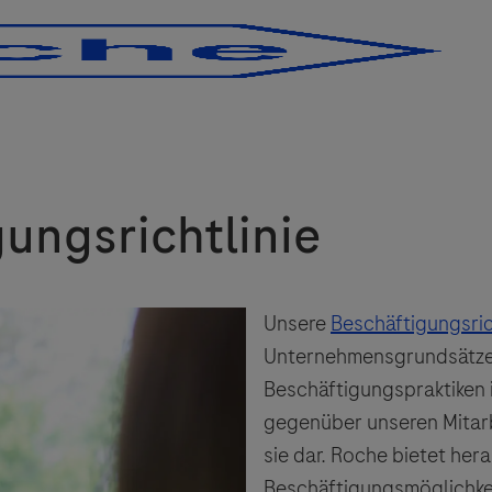
Skip to main content
Skip to main content
ungsrichtlinie
Unsere
Beschäftigungsric
Unternehmensgrundsätzen
Beschäftigungspraktiken i
gegenüber unseren Mitar
sie dar. Roche bietet he
Beschäftigungsmöglichkei