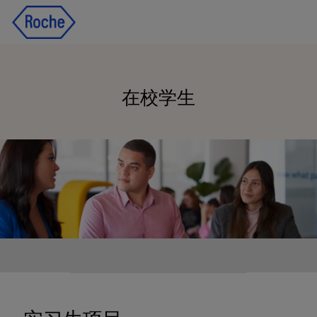
Skip to main content
Skip to main content
-
-
在校学生